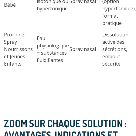
isotonique ou
Spray nasal
(option
Bébé
hypertonique
hypertonique),
format
pratique
Prorhinel
Dissolution
Eau
Spray
active des
physiologique
Nourrissons
Spray nasal
sécrétions,
+ substances
et Jeunes
embout
fluidifiantes
Enfants
sécurité
ZOOM SUR CHAQUE SOLUTION :
AVANTAGES, INDICATIONS ET