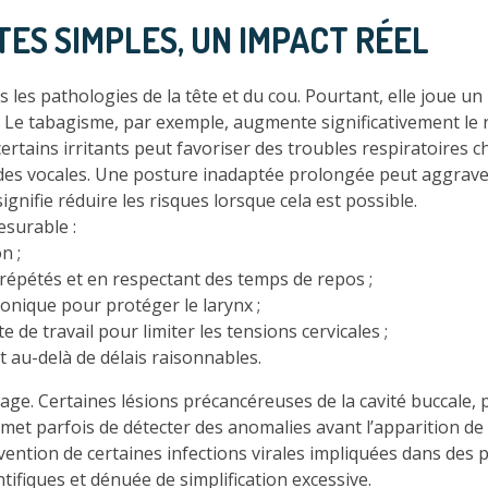
STES SIMPLES, UN IMPACT RÉEL
les pathologies de la tête et du cou. Pourtant, elle joue un 
s. Le tabagisme, par exemple, augmente significativement le 
certains irritants peut favoriser des troubles respiratoires
des vocales. Une posture inadaptée prolongée peut aggraver 
ignifie réduire les risques lorsque cela est possible.
esurable :
n ;
 répétés et en respectant des temps de repos ;
onique pour protéger le larynx ;
e travail pour limiter les tensions cervicales ;
 au-delà de délais raisonnables.
ge. Certaines lésions précancéreuses de la cavité buccale, 
met parfois de détecter des anomalies avant l’apparition d
vention de certaines infections virales impliquées dans des 
tifiques et dénuée de simplification excessive.