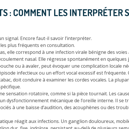
S : COMMENT LES INTERPRÉTER S
 signal. Encore faut-il savoir l’interpréter.
es plus fréquents en consultation.
as, elle correspond à une infection virale bénigne des voie
 écoulement nasal. Elle régresse spontanément en quelques j
a bouche ou à avaler, peut évoquer une complication locale né
pisode infectieux ou un effort vocal excessif est fréquente
ac, doit conduire à examiner les cordes vocales. La plupar
pécifique.
e sensation rotatoire, comme si la pièce tournait. Les cause
à un dysfonctionnement mécanique de l’oreille interne. Il se
sociés à une baisse d’audition, des acouphènes ou des troub
ique réagit aux infections. Un ganglion douloureux, mobile
lion dur, fixe, indolore, persistant au-delà de plusieurs s