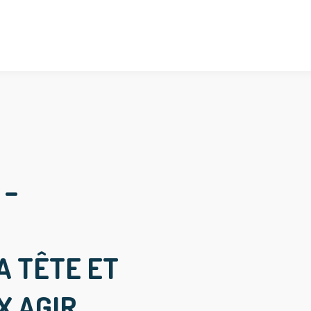
 –
A TÊTE ET
X AGIR