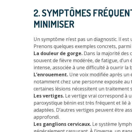
2. SYMPTÔMES FRÉQUENT
MINIMISER
Un symptôme n’est pas un diagnostic. Il est un
Prenons quelques exemples concrets, parmi l
La douleur de gorge.
Dans la majorité des c
souvent de fièvre modérée, de fatigue, d’un
intense, associée à une difficulté à ouvrir l
L’enrouement.
Une voix modifiée après un é
notamment chez une personne exposée au tab
certaines lésions nécessitent un traitement s
Les vertiges.
Le vertige vrai correspond à un
paroxystique bénin est très fréquent et lié 
adaptées. D’autres vertiges peuvent être as
approfondi.
Les ganglions cervicaux.
Le système lymphat
généralement rassurant. À l’inverse, un gang