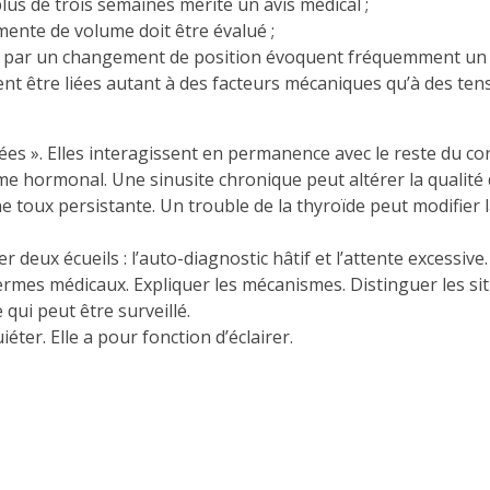
plus de trois semaines mérite un avis médical ;
mente de volume doit être évalué ;
s par un changement de position évoquent fréquemment un tro
ent être liées autant à des facteurs mécaniques qu’à des ten
lées ». Elles interagissent en permanence avec le reste du cor
tème hormonal. Une sinusite chronique peut altérer la quali
e toux persistante. Un trouble de la thyroïde peut modifier 
 deux écueils : l’auto-diagnostic hâtif et l’attente excessive
 termes médicaux. Expliquer les mécanismes. Distinguer les si
e qui peut être surveillé.
ter. Elle a pour fonction d’éclairer.