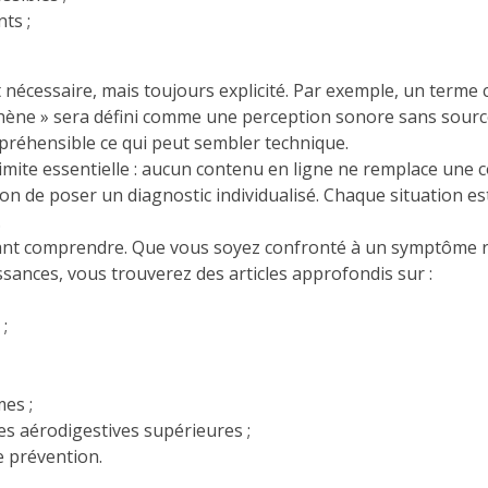
ts ;
 est nécessaire, mais toujours explicité. Par exemple, un te
phène » sera défini comme une perception sonore sans source e
mpréhensible ce qui peut sembler technique.
imite essentielle : aucun contenu en ligne ne remplace une 
 non de poser un diagnostic individualisé. Chaque situation e
.
ant comprendre. Que vous soyez confronté à un symptôme r
sances, vous trouverez des articles approfondis sur :
 ;
mes ;
es aérodigestives supérieures ;
de prévention.