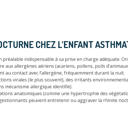
NOCTURNE CHEZ L’ENFANT ASTHMA
t un préalable indispensable à sa prise en charge adéquate. O
e aux allergènes aériens (acariens, pollens, poils d’anima
t au contact avec l’allergène, fréquemment durant la nuit.
ctions virales (le plus souvent), des irritants environnemen
 mécanisme allergique identifié).
tions anatomiques (comme une hypertrophie des végétatio
ngestionnants peuvent entretenir ou aggraver la rhinite noc