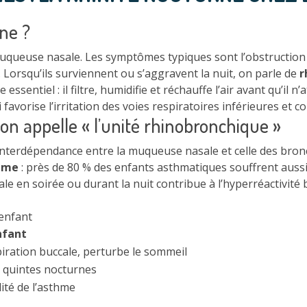
rne ?
queuse nasale. Les symptômes typiques sont l’obstruction na
Lorsqu’ils surviennent ou s’aggravent la nuit, on parle de
r
essentiel : il filtre, humidifie et réchauffe l’air avant qu’il 
qui favorise l’irritation des voies respiratoires inférieures et 
’on appelle « l’unité rhinobronchique »
’interdépendance entre la muqueuse nasale et celle des bro
hme
: près de 80 % des enfants asthmatiques souffrent aussi 
ale en soirée ou durant la nuit contribue à l’hyperréactivit
’enfant
nfant
piration buccale, perturbe le sommeil
 quintes nocturnes
ilité de l’asthme