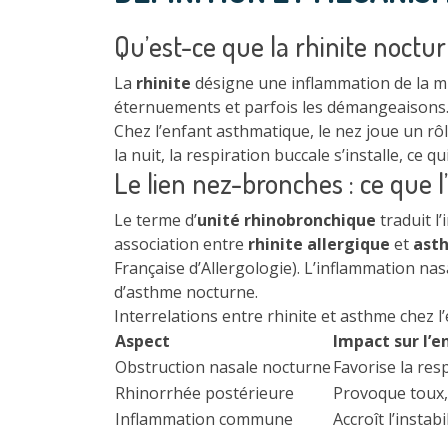
Qu’est-ce que la rhinite noctu
La
rhinite
désigne une inflammation de la mu
éternuements et parfois les démangeaisons. 
Chez l’enfant asthmatique, le nez joue un rôle 
la nuit, la respiration buccale s’installe, ce 
Le lien nez-bronches : ce que l
Le terme d’
unité rhinobronchique
traduit l
association entre
rhinite allergique
et
ast
Française d’Allergologie). L’inflammation nas
d’asthme nocturne.
Interrelations entre rhinite et asthme chez l
Aspect
Impact sur l’e
Obstruction nasale nocturne
Favorise la res
Rhinorrhée postérieure
Provoque toux,
Inflammation commune
Accroît l’instab