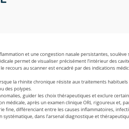
nflammation et une congestion nasale persistantes, soulève s
icale permet de visualiser précisément l’intérieur des cavit
le recours au scanner est encadré par des indications médica
lorsque la rhinite chronique résiste aux traitements habitue
ou des polypes.
 anomalies, guider les choix thérapeutiques et exclure certai
ion médicale, après un examen clinique ORL rigoureux et, parf
 fine, différenciant entre les causes inflammatoires, infec
non systématique, dans l’arsenal diagnostique et thérapeuti