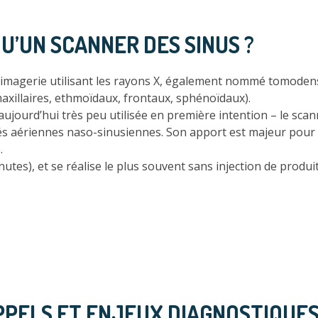
QU’UN SCANNER DES SINUS ?
’imagerie utilisant les rayons X, également nommé tomoden
(maxillaires, ethmoïdaux, frontaux, sphénoïdaux).
jourd’hui très peu utilisée en première intention – le scanne
s aériennes naso-sinusiennes. Son apport est majeur pour pr
.
utes), et se réalise le plus souvent sans injection de produi
APPELS ET ENJEUX DIAGNOSTIQUE