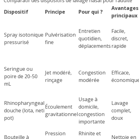
Comparatif des dispositifs de lavage nasal pour l’adulte
Avantages
Dispositif
Principe
Pour qui ?
principaux
Entretien
Facile,
Spray isotonique
Pulvérisation
quotidien,
discret,
pressurisé
fine
déplacements
rapide
Seringue ou
Jet modéré,
Congestion
Efficace,
poire de 20-50
rinçage
modérée
économiqu
mL
Usage à
Rhinopharyngeal
Lavage
Écoulement
domicile,
douche (lota, neti
complet,
gravitationnel
congestion
pot)
doux
importante
Pression
Rhinite et
Bouteille à
Nettoie en